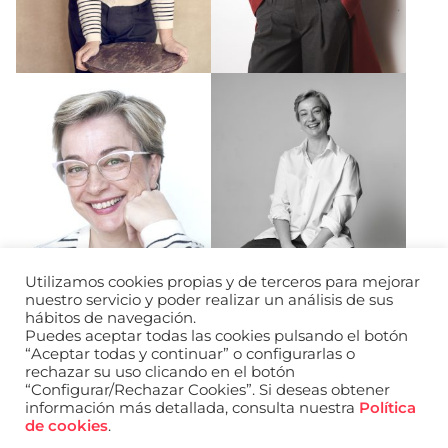
Utilizamos cookies propias y de terceros para mejorar
nuestro servicio y poder realizar un análisis de sus
hábitos de navegación.
Puedes aceptar todas las cookies pulsando el botón
“Aceptar todas y continuar” o configurarlas o
rechazar su uso clicando en el botón
“Configurar/Rechazar Cookies”. Si deseas obtener
información más detallada, consulta nuestra
Política
URL de Instagram
URL de Facebook
URL de Linkedin
de cookies
.
Aviso legal
Política de privacidad de datos