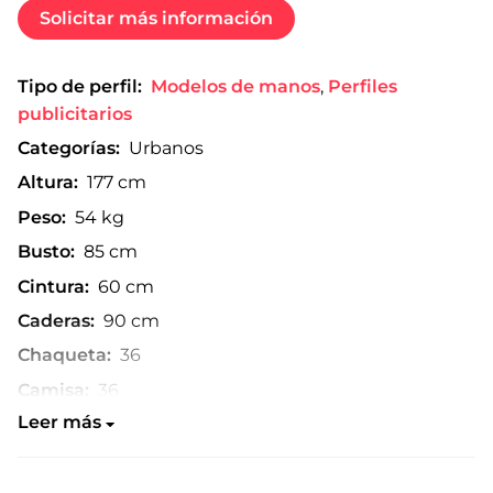
Solicitar más información
Tipo de perfil:
Modelos de manos
,
Perfiles
publicitarios
Categorías:
Urbanos
Altura:
177 cm
Peso:
54 kg
Busto:
85 cm
Cintura:
60 cm
Caderas:
90 cm
Chaqueta:
36
Camisa:
36
Leer más
Pantalón:
38
Talla de zapato:
39