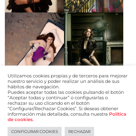
Utilizamos cookies propias y de terceros para mejorar
nuestro servicio y poder realizar un análisis de sus
hábitos de navegación.
Puedes aceptar todas las cookies pulsando el botón
“Aceptar todas y continuar” o configurarlas o
rechazar su uso clicando en el botón
“Configurar/Rechazar Cookies”. Si deseas obtener
información más detallada, consulta nuestra
Política
URL de Instagram
URL de Facebook
URL de Linkedin
de cookies
.
Aviso legal
Política de privacidad de datos
Política de cookies
Política de privacidad de redes sociales
CONFIGURAR COOKIES
RECHAZAR