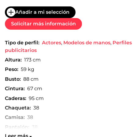
Añadir a mi selección
Solicitar más información
Tipo de perfil:
Actores
,
Modelos de manos
,
Perfiles
publicitarios
Altura:
173 cm
Peso:
59 kg
Busto:
88 cm
Cintura:
67 cm
Caderas:
95 cm
Chaqueta:
38
Camisa:
38
Pantalón:
38
Leer más
Talla de zapato:
40