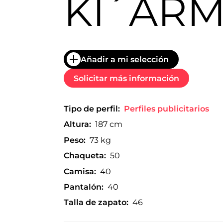
KI´ARM
trabajo
a
nivel
nacional
e
internacional
Añadir a mi selección
a
modelos,
Solicitar más información
actores
y
presentadores.
Tipo de perfil:
Perfiles publicitarios
Altura:
187 cm
Peso:
73 kg
Chaqueta:
50
Camisa:
40
Pantalón:
40
Talla de zapato:
46