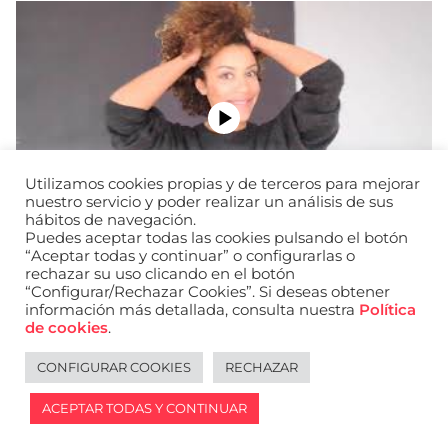
Utilizamos cookies propias y de terceros para mejorar
nuestro servicio y poder realizar un análisis de sus
hábitos de navegación.
Puedes aceptar todas las cookies pulsando el botón
“Aceptar todas y continuar” o configurarlas o
rechazar su uso clicando en el botón
“Configurar/Rechazar Cookies”. Si deseas obtener
información más detallada, consulta nuestra
Política
URL de Instagram
URL de Facebook
URL de Linkedin
de cookies
.
Aviso legal
Política de privacidad de datos
Política de cookies
Política de privacidad de redes sociales
CONFIGURAR COOKIES
RECHAZAR
English
ACEPTAR TODAS Y CONTINUAR
2026 © WANTED