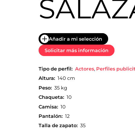
SALAZ
trabajo
a
nivel
nacional
e
internacional
a
Añadir a mi selección
modelos,
actores
Solicitar más información
y
presentadores.
Tipo de perfil:
Actores
,
Perfiles publici
Altura:
140 cm
Peso:
35 kg
Chaqueta:
10
Camisa:
10
Pantalón:
12
Talla de zapato:
35