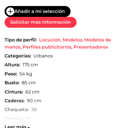
Añadir a mi selección
Solicitar más información
Tipo de perfil:
Locución
,
Modelos
,
Modelos de
manos
,
Perfiles publicitarios
,
Presentadores
Categorías:
Urbanos
Altura:
175 cm
Peso:
54 kg
Busto:
85 cm
Cintura:
62 cm
Caderas:
90 cm
Chaqueta:
38
Camisa:
38
Leer más
Pantalón:
36