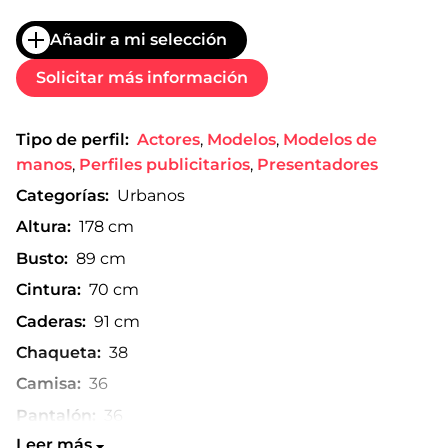
Añadir a mi selección
Solicitar más información
Tipo de perfil:
Actores
,
Modelos
,
Modelos de
manos
,
Perfiles publicitarios
,
Presentadores
Categorías:
Urbanos
Altura:
178 cm
Busto:
89 cm
Cintura:
70 cm
Caderas:
91 cm
Chaqueta:
38
Camisa:
36
Pantalón:
36
Leer más
Talla de zapato:
40