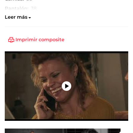
Pantalón:
38
Leer más
Talla de zapato:
38
Imprimir composite