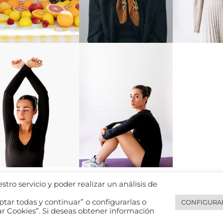
tro servicio y poder realizar un análisis de
tar todas y continuar” o configurarlas o
CONFIGURA
e privacidad de datos
Política de cookies
Política de privacidad de 
ar Cookies”. Si deseas obtener información