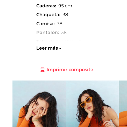
Caderas:
95 cm
Chaqueta:
38
Camisa:
38
Pantalón:
38
Talla de zapato:
40
Leer más
Imprimir composite