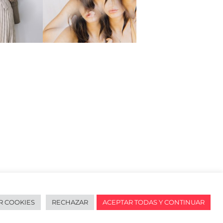
R COOKIES
RECHAZAR
ACEPTAR TODAS Y CONTINUAR
redes sociales
English
URL de Instagram
URL de Facebook
URL de Linkedin