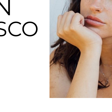
N
SCO