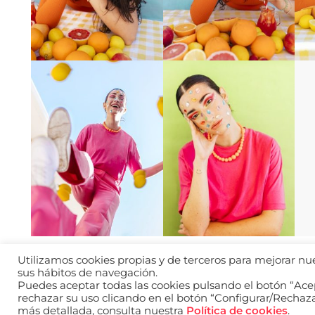
Utilizamos cookies propias y de terceros para mejorar nues
sus hábitos de navegación.
Puedes aceptar todas las cookies pulsando el botón “Acep
Aviso legal
Política d
2026 © WANTED
rechazar su uso clicando en el botón “Configurar/Rechaz
más detallada, consulta nuestra
Política de cookies
.