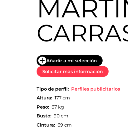
MARTÍ
trabajo
a
nivel
nacional
CARRA
e
internacional
a
modelos,
actores
y
presentadores.
Añadir a mi selección
Solicitar más información
Tipo de perfil:
Perfiles publicitarios
Altura:
177 cm
Peso:
67 kg
Busto:
90 cm
Cintura:
69 cm