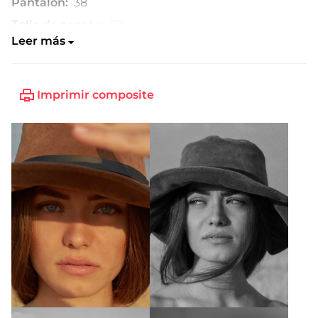
Pantalón:
38
Talla de zapato:
38
Leer más
Imprimir composite