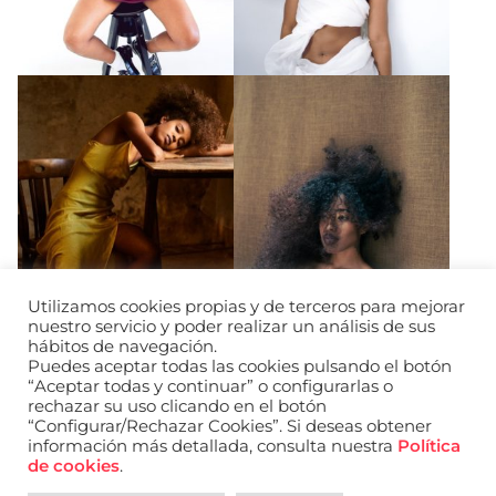
Utilizamos cookies propias y de terceros para mejorar
nuestro servicio y poder realizar un análisis de sus
hábitos de navegación.
Puedes aceptar todas las cookies pulsando el botón
“Aceptar todas y continuar” o configurarlas o
rechazar su uso clicando en el botón
“Configurar/Rechazar Cookies”. Si deseas obtener
información más detallada, consulta nuestra
Política
URL de Instagram
URL de Facebook
URL de Linkedin
de cookies
.
Aviso legal
Política de privacidad de datos