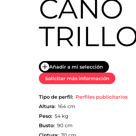
CANO
trabajo
a
nivel
nacional
TRILL
e
internacional
a
modelos,
actores
y
presentadores.
Añadir a mi selección
Solicitar más información
Tipo de perfil:
Perfiles publicitarios
Altura:
164 cm
Peso:
54 kg
Busto:
90 cm
Cintura:
70 cm