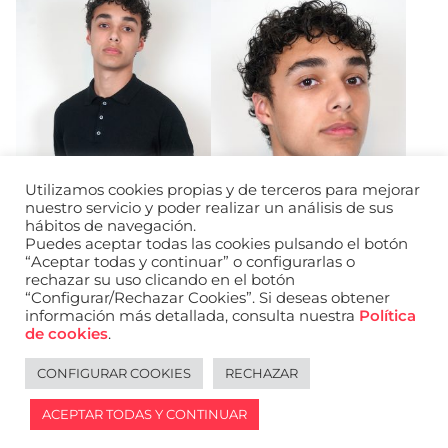
Utilizamos cookies propias y de terceros para mejorar
nuestro servicio y poder realizar un análisis de sus
hábitos de navegación.
Puedes aceptar todas las cookies pulsando el botón
“Aceptar todas y continuar” o configurarlas o
rechazar su uso clicando en el botón
“Configurar/Rechazar Cookies”. Si deseas obtener
información más detallada, consulta nuestra
Política
URL de Instagram
URL de Facebook
URL de Linkedin
de cookies
.
Aviso legal
Política de privacidad de datos
Política de cookies
Política de privacidad de redes sociales
CONFIGURAR COOKIES
RECHAZAR
English
ACEPTAR TODAS Y CONTINUAR
2026 © WANTED