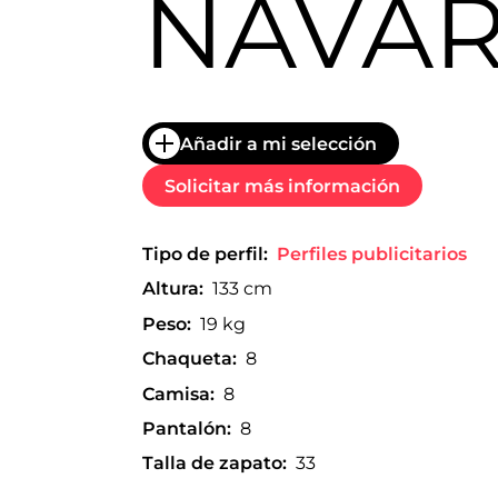
NAVA
trabajo
a
nivel
nacional
e
internacional
a
Añadir a mi selección
modelos,
actores
Solicitar más información
y
presentadores.
Tipo de perfil:
Perfiles publicitarios
Altura:
133 cm
Peso:
19 kg
Chaqueta:
8
Camisa:
8
Pantalón:
8
Talla de zapato:
33