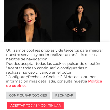
Utilizamos cookies propias y de terceros para mejorar
nuestro servicio y poder realizar un análisis de sus
hábitos de navegación.
Puedes aceptar todas las cookies pulsando el botón
“Aceptar todas y continuar” o configurarlas o
rechazar su uso clicando en el botón
“Configurar/Rechazar Cookies”. Si deseas obtener
información más detallada, consulta nuestra
Política
URL de Instagram
URL de Facebook
URL de Linkedin
de cookies
.
Aviso legal
Política de privacidad de datos
Política de cookies
Política de privacidad de redes sociales
CONFIGURAR COOKIES
RECHAZAR
English
ACEPTAR TODAS Y CONTINUAR
2026 © WANTED