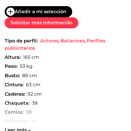
Añadir a mi selección
Solicitar más información
Tipo de perfil:
Actores
,
Bailarines
,
Perfiles
publicitarios
Altura:
165 cm
Peso:
53 kg
Busto:
89 cm
Cintura:
63 cm
Caderas:
92 cm
Chaqueta:
38
Camisa:
38
Pantalón:
38
Leer más
Talla de zapato:
38