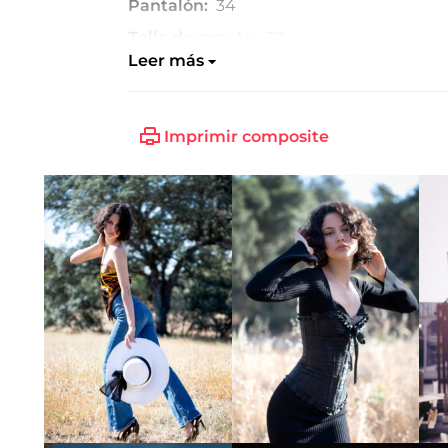
Pantalón:
34
Talla de zapato:
38
Leer más
Imprimir composite