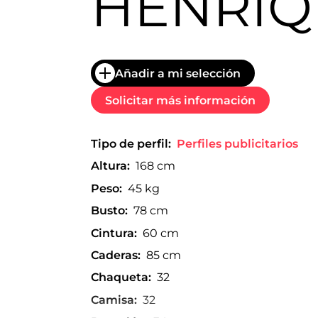
HENRÍQ
trabajo
a
nivel
nacional
e
Añadir a mi selección
internacional
a
Solicitar más información
modelos,
actores
y
presentadores.
Tipo de perfil:
Perfiles publicitarios
Altura:
168 cm
Peso:
45 kg
Busto:
78 cm
Cintura:
60 cm
Caderas:
85 cm
Chaqueta:
32
Camisa:
32