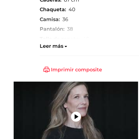
Chaqueta:
40
Camisa:
36
Pantalón:
38
Talla de zapato:
40
Leer más
Imprimir composite