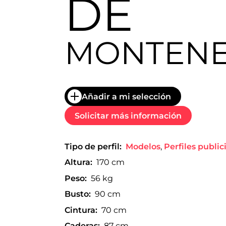
DE
trabajo
a
nivel
nacional
MONTEN
e
internacional
a
modelos,
actores
y
Añadir a mi selección
presentadores.
Solicitar más información
Tipo de perfil:
Modelos
,
Perfiles public
Altura:
170 cm
Peso:
56 kg
Busto:
90 cm
Cintura:
70 cm
Caderas:
87 cm