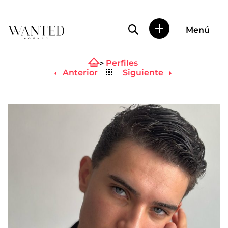
Búsqueda de perfile
Menú
Wanted
|
Perfiles
Wanted
Volver
es
Anterior
Siguiente
al
una
listado
agencia
de
representación
de
actores
y
modelos
en
Madrid.
Más
de
diez
años
proporcionando
trabajo