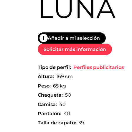
LUNA
trabajo
a
nivel
nacional
e
internacional
a
Añadir a mi selección
modelos,
actores
Solicitar más información
y
presentadores.
Tipo de perfil:
Perfiles publicitarios
Altura:
169 cm
Peso:
65 kg
Chaqueta:
50
Camisa:
40
Pantalón:
40
Talla de zapato:
39