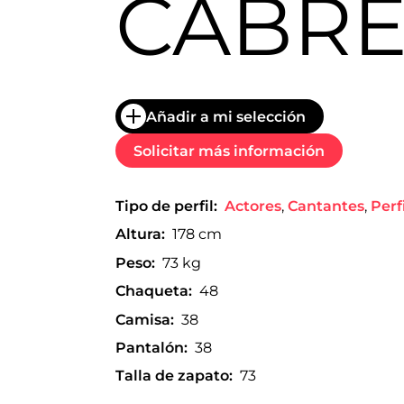
CABR
trabajo
a
nivel
nacional
e
internacional
a
Añadir a mi selección
modelos,
actores
Solicitar más información
y
presentadores.
Tipo de perfil:
Actores
,
Cantantes
,
Perf
Altura:
178 cm
Peso:
73 kg
Chaqueta:
48
Camisa:
38
Pantalón:
38
Talla de zapato:
73