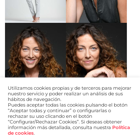
Utilizamos cookies propias y de terceros para mejorar
nuestro servicio y poder realizar un análisis de sus
hábitos de navegación.
Puedes aceptar todas las cookies pulsando el botón
“Aceptar todas y continuar” o configurarlas o
rechazar su uso clicando en el botón
“Configurar/Rechazar Cookies”. Si deseas obtener
información más detallada, consulta nuestra
Política
URL de Instagram
URL de Facebook
URL de Linkedin
de cookies
.
Aviso legal
Política de privacidad de datos